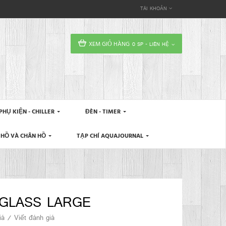
TÀI KHOẢN
XEM GIỎ HÀNG
0 SP - LIÊN HỆ
 PHỤ KIỆN - CHILLER
ĐÈN - TIMER
HỒ VÀ CHÂN HỒ
TẠP CHÍ AQUAJOURNAL
GLASS LARGE
iá
/
Viết đánh giá