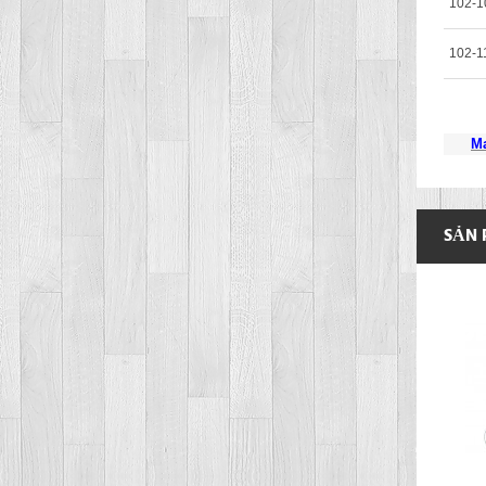
102-1
102-1
Ma
SẢN 