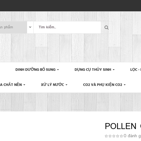
DINH DƯỠNG BỔ SUNG
DỤNG CỤ THỦY SINH
LỌC -
IA CHẤT NỀN
XỬ LÝ NƯỚC
CO2 VÀ PHỤ KIỆN CO2
POLLEN 
0 đánh g