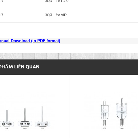
07
30Ø for CO
2
17
30Ø for AIR
nual Download (in PDF format)
PHẨM LIÊN QUAN