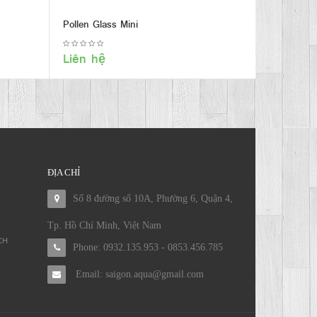
Pollen Glass Mini
Liên hệ
ĐỊA CHỈ
Số 8 đường số 10A, Phường 6, Quận 4,
Tp. Hồ Chí Minh, Việt Nam
CH
Phone: 0932.135.953 - 0853.456.785
Email: saigon.aqua@gmail.com