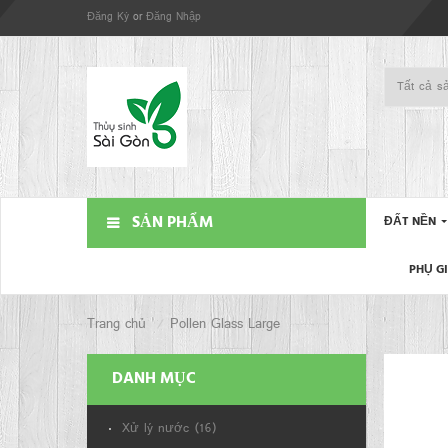
Đăng Ký
or
Đăng Nhập
SẢN PHẨM
ĐẤT NỀN
PHỤ G
Trang chủ
Pollen Glass Large
DANH MỤC
Xử lý nước (16)