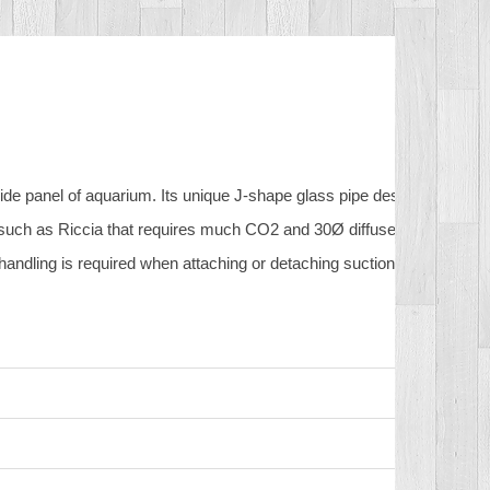
 side panel of aquarium. Its unique J-shape glass pipe design sits elega
, such as Riccia that requires much CO
2
and 30Ø diffuses CO
2
effect
handling is required when attaching or detaching suction cup.