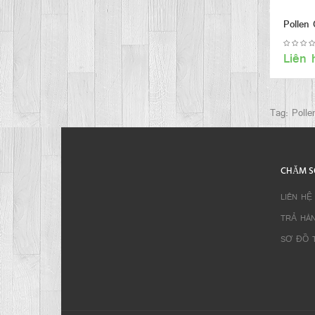
Pollen 
Liên 
Tag:
Polle
CHĂM S
LIÊN HỆ
TRẢ HÀ
SƠ ĐỒ 