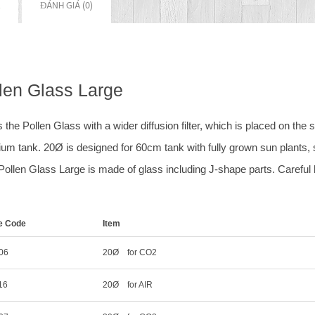
ĐÁNH GIÁ (0)
len Glass Large
s the Pollen Glass with a wider diffusion filter, which is placed on the
ium tank. 20Ø is designed for 60cm tank with fully grown sun plants
Pollen Glass Large is made of glass including J-shape parts. Careful 
le Code
Item
06
20Ø for CO
2
16
20Ø for AIR