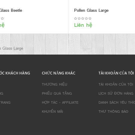
Glass Beetle
Pollen Glass Large
hệ
Liên hệ
n Glass Large
ÓC KHÁCH HÀNG
CHỨC NĂNG KHÁC
TÀI KHOẢN CỦA TÔI
THƯƠNG HIỆU
TÀI KHOẢN CỦA TÔI
NG
PHIẾU QUÀ TẶNG
LỊCH SỬ ĐƠN HÀNG
TRANG
HỢP TÁC - AFFILIATE
DANH SÁCH YÊU THÍ
KHUYẾN MÃI
THƯ THÔNG BÁO