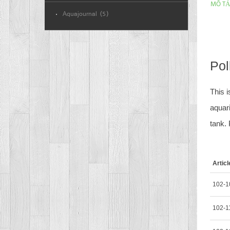
MÔ TẢ
Aquajournal (5)
Pol
This i
aquar
tank. 
Artic
102-1
102-1