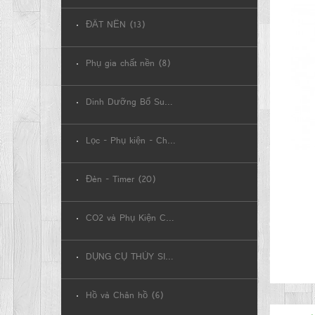
ĐẤT NỀN (13)
Phụ gia chất nền (8)
Dinh Dưỡng Bổ Sung (8)
Lọc - Phụ kiện - Chiller (17)
Đèn - Timer (20)
CO2 và Phụ Kiện CO2 (20)
DỤNG CỤ THỦY SINH (22)
Hồ và Chân hồ (6)