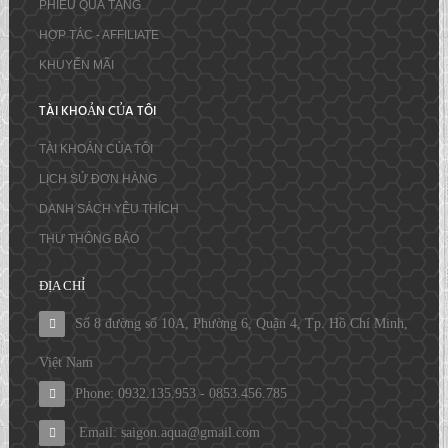
PHIẾU QUÀ TẶNG
HỢP TÁC - AFFILIATE
KHUYẾN MÃI
TÀI KHOẢN CỦA TÔI
TÀI KHOẢN CỦA TÔI
LỊCH SỬ ĐƠN HÀNG
DANH SÁCH YÊU THÍCH
THƯ THÔNG BÁO
ĐỊA CHỈ
Số 8 đường số 10A, Phường 6, Quận 4, Tp. Hồ Chí Minh,
Việt Nam
Phone: 0932.135.953 - 0853.456.785
Email: saigon.aqua@gmail.com