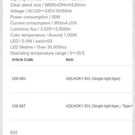
Clear stand size / W600×D94×H120mm
Voltage / AC100〜240V 50/60Hz
Power consumption / 30W
Current consumption / 900mA ±5%
Luminous flux / 2,520〜2,850lm
Color temperature / Around 7,000K
LED / 0.4W / each×63
LED lifetime / Over 30,000hrs
Operating temperature range / 0〜35℃
Article Code
Item
108-080
AQUASKY 601 (Single light type)
108-087
AQUASKY 601 (Single light type／Type C 
602