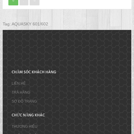
Tag:
AQUASKY 601/602
CHĂM SÓC KHÁCH HÀNG
LIÊN HỆ
TRẢ HÀNG
SƠ ĐỒ TRANG
CHỨC NĂNG KHÁC
THƯƠNG HIỆU