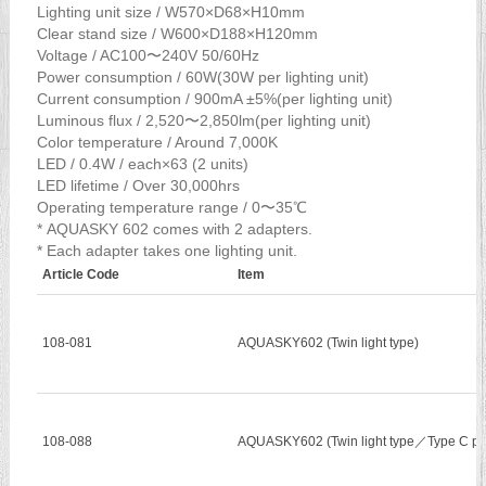
Lighting unit size / W570×D68×H10mm
Clear stand size / W600×D188×H120mm
Voltage / AC100〜240V 50/60Hz
Power consumption / 60W(30W per lighting unit)
Current consumption / 900mA ±5%(per lighting unit)
Luminous flux / 2,520〜2,850lm(per lighting unit)
Color temperature / Around 7,000K
LED / 0.4W / each×63 (2 units)
LED lifetime / Over 30,000hrs
Operating temperature range / 0〜35℃
* AQUASKY 602 comes with 2 adapters.
* Each adapter takes one lighting unit.
Article Code
Item
108-081
AQUASKY602 (Twin light type)
108-088
AQUASKY602 (Twin light type／Type C pl