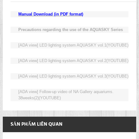
Manual Download (in PDF format)
Precautions regarding the use of the AQUASKY Series
[ADA view] LED lighting system AQUASKY vol.1(YOUTUBE)
[ADA view] LED lighting system AQUASKY vol.2(YOUTUBE)
[ADA view] LED lighting system AQUASKY vol.3(YOUTUBE)
[ADA view] Follow-up video of NA Gallery aquariums.
38weeks(2)(YOUTUBE)
SẢN PHẨM LIÊN QUAN