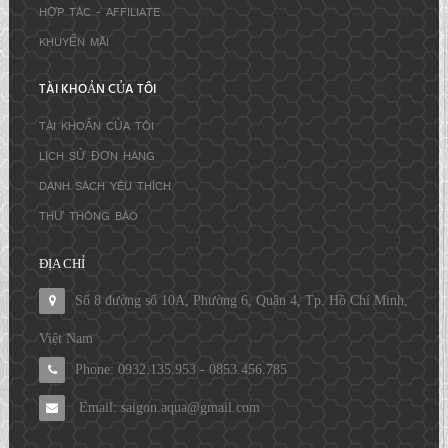
HỢP TÁC - AFFILIATE
KHUYẾN MÃI
TÀI KHOẢN CỦA TÔI
TÀI KHOẢN CỦA TÔI
LỊCH SỬ ĐƠN HÀNG
DANH SÁCH YÊU THÍCH
THƯ THÔNG BÁO
ĐỊA CHỈ
Số 8 đường số 10A, Phường 6, Quận 4, Tp. Hồ Chí Minh,
Việt Nam
Phone: 0932.135.953 - 0853.456.785
Email: saigon.aqua@gmail.com