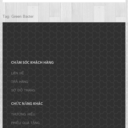
Tag:
Green Bacter
CHĂM SÓC KHÁCH HÀNG
LIÊN HỆ
TRẢ HÀNG
SƠ ĐỒ TRANG
CHỨC NĂNG KHÁC
THƯƠNG HIỆU
PHIẾU QUÀ TẶNG