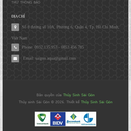
THƯ THÔNG BÁO
ĐỊA CHỈ
Số 8 đường số 10A, Phường 6, Quận 4, Tp. Hồ Chí Minh,
Việt Nam
Phone: 0932.135.953 - 0853.456.785
Email: saigon.aqua@gmail.com
Bản quyền của
Thủy Sinh Sài Gòn
Thủy sinh Sài Gòn © 2026. Thiết kế
Thủy Sinh Sài Gòn