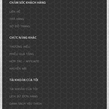
CHĂM SÓC KHÁCH HÀNG
LIÊN HỆ
TRẢ HÀNG
SƠ ĐỒ TRANG
CHỨC NĂNG KHÁC
THƯƠNG HIỆU
PHIẾU QUÀ TẶNG
HỢP TÁC - AFFILIATE
KHUYẾN MÃI
TÀI KHOẢN CỦA TÔI
TÀI KHOẢN CỦA TÔI
LỊCH SỬ ĐƠN HÀNG
DANH SÁCH YÊU THÍCH